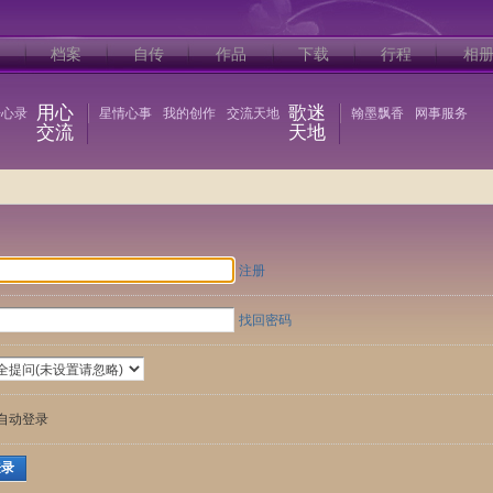
档案
自传
作品
下载
行程
相
用心
歌迷
语心录
星情心事
我的创作
交流天地
翰墨飘香
网事服务
交流
天地
注册
找回密码
自动登录
登录