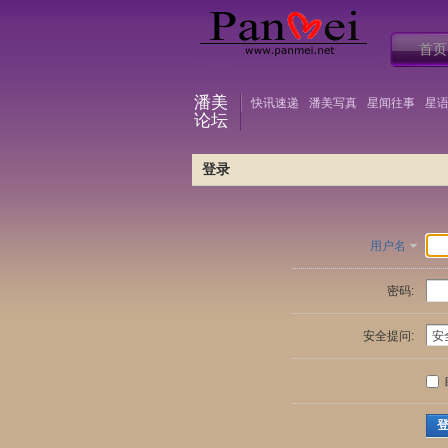
首页
潘美
快讯速递
潘美写真
星闻往事
星
论坛
登录
用户名
密码:
安全提问: