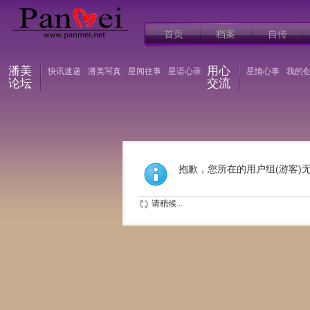
首页
档案
自传
潘美
用心
快讯速递
潘美写真
星闻往事
星语心录
星情心事
我的
论坛
交流
抱歉，您所在的用户组(游客)
请稍候...