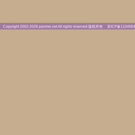
Copyright 2002-
2026 panmei.net All rights reserved 版权所有
苏ICP备110406