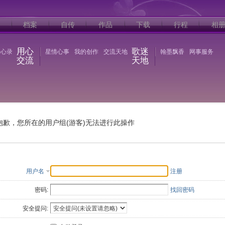
档案
自传
作品
下载
行程
相
用心
歌迷
语心录
星情心事
我的创作
交流天地
翰墨飘香
网事服务
交流
天地
抱歉，您所在的用户组(游客)无法进行此操作
用户名
注册
密码:
找回密码
安全提问: